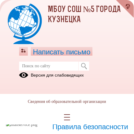
МБОУ СОШ №5 ГОРОДА
КУЗНЕЦКА
Написать письмо
Безопасность на дорогах
Версия для слабовидящих
План работы онлайн-акции Внимание Дети.docx
(скачать)
Пассивные средства защиты пешехода, пассажира.pdf
(скачать)
(посмотреть)
Сведения об образовательной организации
Юным велосипедистам.pdf
(скачать)
(посмотреть)
28.01.2026
Правила безопасности