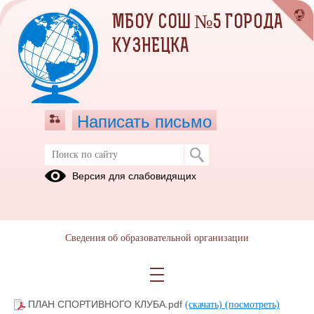
МБОУ СОШ №5 ГОРОДА
КУЗНЕЦКА
Написать письмо
Школьный спортивный клуб
Версия для слабовидящих
расписание
График
работы
работы на
спортивного
летний
Сведения об образовательной организации
зала в
период 2025
воскресенье
г
ПЛАН СПОРТИВНОГО КЛУБА.pdf
(скачать)
(посмотреть)